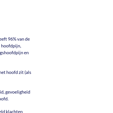
eeft 96% van de
n hoofdpijn,
gshoofdpijn en
t hoofd zit (als
d, gevoeligheid
oofd.
eld klachten