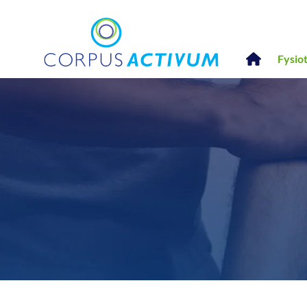
Fysio
Artrose
Diabetes
Fascia therapie
Handfysiotherapie
Hart- en vaataandoe
Hoofdpijn
Nek- en rugklachten
Psychosomatische fys