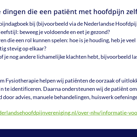
e dingen die een patiënt met hoofdpijn zel
ijndagboek bij (bijvoorbeeld via de Nederlandse Hoofdpij
leefstijl: beweeg je voldoende en eet je gezond?
en die een rol kunnen spelen: hoe is je houding, heb je veel 
ig stevig op elkaar?
of je nog andere lichamelijke klachten hebt, bijvoorbeeld la
m Fysiotherapie helpen wij patiënten de oorzaak of uitlok
n te identificeren. Daarna ondersteunen wij de patiënt om
d door advies, manuele behandelingen, huiswerk oefeninge
erlandsehoofdpijnvereniging.nl/over-nhv/informatie-voo