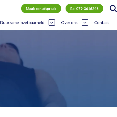
Maak een afspraak
Bel 079-3616246
Duurzame inzetbaarheid
Over ons
Contact
Inzetbaarheid PMO
Ons team
Preventie
Missie
Verzuim
Partners
Nieuws
Bereikbaarheid
Informatie