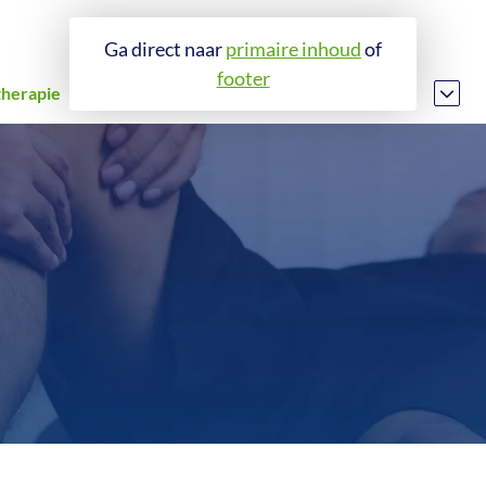
Ga direct naar
primaire inhoud
of
footer
therapie
Revalidatie
Fitness en leefstijl
Longrevalidatie
Fitness en leefstijl
Nieuwe knie of heup
EGYM
Voorste kruisbandrevalidatie
Inloggen abonnees
Hartrevalidatie
Fysiotraining en lessen
ningen
Claudicatio Intermittens
Herstel na kanker
iotherapie