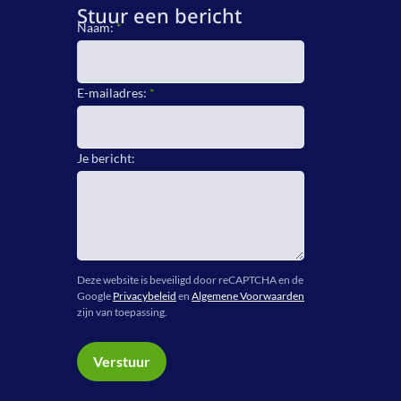
Stuur een bericht
Naam:
*
E-mailadres:
*
Je bericht:
Deze website is beveiligd door reCAPTCHA en de
Google
Privacybeleid
en
Algemene Voorwaarden
zijn van toepassing.
Verstuur