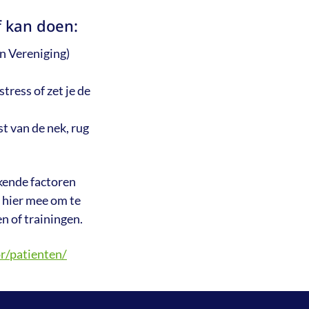
f kan doen:
n Vereniging)
stress of zet je de
st van de nek, rug
kende factoren
 hier mee om te
n of trainingen.
r/patienten/