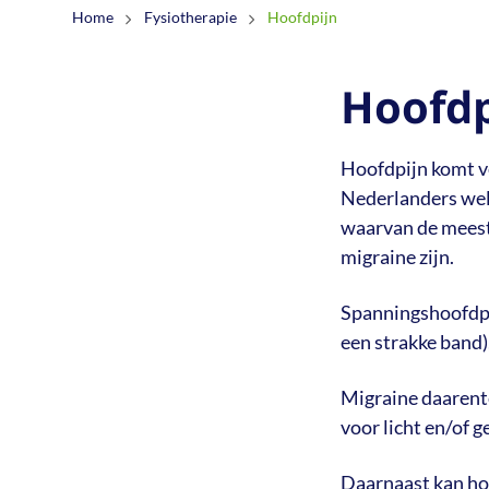
Schouderpijn
Home
Fysiotherapie
Hoofdpijn
Stress en pijn
Hoofdp
Hoofdpijn komt v
Nederlanders wel 
waarvan de meest
migraine zijn.
Spanningshoofdpij
een strakke band)
Migraine daarent
voor licht en/of 
Daarnaast kan hoo