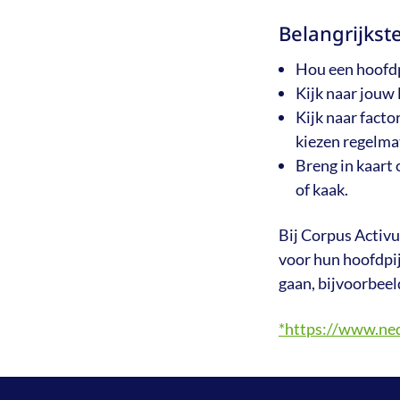
Belangrijkst
Hou een hoofdp
Kijk naar jouw 
Kijk naar factor
kiezen regelmat
Breng in kaart 
of kaak.
Bij Corpus Activu
voor hun hoofdpij
gaan, bijvoorbeel
*https://www.ned