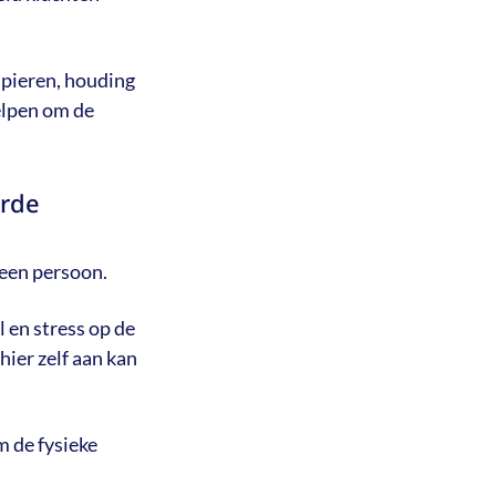
spieren, houding
elpen om de
erde
 een persoon.
 en stress op de
hier zelf aan kan
 de fysieke