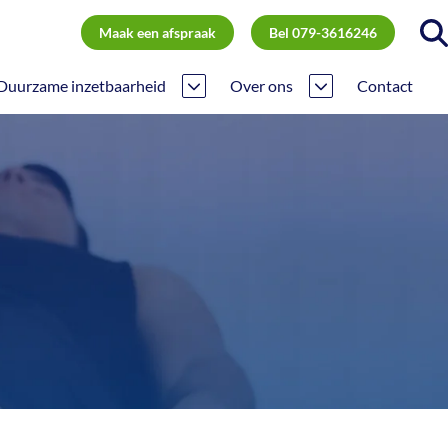
Maak een afspraak
Bel 079-3616246
Duurzame inzetbaarheid
Over ons
Contact
Inzetbaarheid PMO
Ons team
Preventie
Missie
Verzuim
Partners
Nieuws
Bereikbaarheid
Informatie