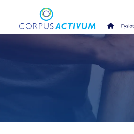
Fysio
Artrose
Diabetes
Fascia therapie
Handfysiotherapie
Hart- en vaataandoen
Hoofdpijn
Nek- en rugklachten
Psychosomatische fys