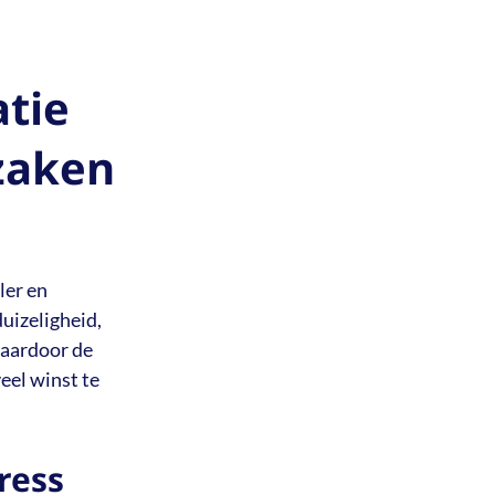
atie
zaken
ler en
duizeligheid,
waardoor de
eel winst te
ress