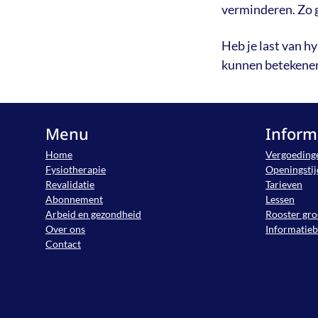
verminderen. Zo ga
Heb je last van h
kunnen betekene
Menu
Inform
Home
Vergoeding
Fysiotherapie
Openingsti
Revalidatie
Tarieven
Abonnement
Lessen
Arbeid en gezondheid
Rooster gro
Over ons
Informatie
Contact