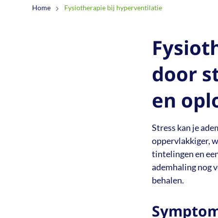
Schouderpijn
Home
Fysiotherapie bij hyperventilatie
Stress en pijn
Fysiot
door s
en opl
Stress kan je ade
oppervlakkiger, wa
tintelingen en ee
ademhaling nog ve
behalen.
Symptome