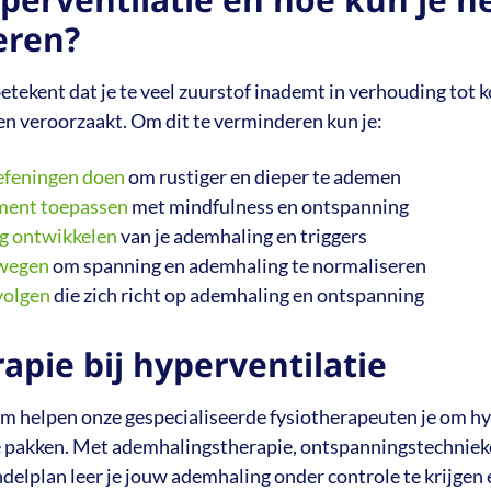
eren?
etekent dat je te veel zuurstof inademt in verhouding tot k
en veroorzaakt. Om dit te verminderen kun je:
efeningen
doen
om rustiger en dieper te ademen
ment toepassen
met mindfulness en ontspanning
 ontwikkelen
van je ademhaling en triggers
ewegen
om spanning en ademhaling te normaliseren
volgen
die zich richt op ademhaling en ontspanning
apie bij hyperventilatie
m helpen onze gespecialiseerde fysiotherapeuten je om hy
te pakken. Met ademhalingstherapie, ontspanningstechniek
delplan leer je jouw ademhaling onder controle te krijgen 