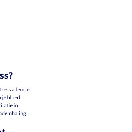
ss?
stress adem je
 je bloed
latie in
 ademhaling.
et