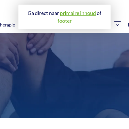
Ga direct naar
primaire inhoud
of
footer
therapie
Revalidatie
Fitness en leefstijl
Longrevalidatie
Fitness en leefstijl
Nieuwe knie of heup
EGYM
Voorste kruisbandrevalidatie
Inloggen abonnees
Hartrevalidatie
Fysiotraining en lessen
ingen
Claudicatio Intermittens
Herstel na kanker
iotherapie