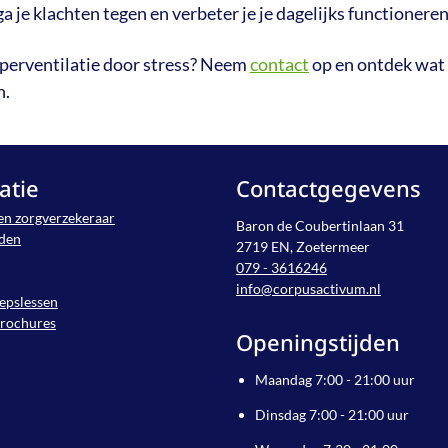
 je klachten tegen en verbeter je je dagelijks functioneren
yperventilatie door stress? Neem
contact
op en ontdek wat 
n.
atie
Contactgegevens
en zorgverzekeraar
Baron de Coubertinlaan 31
jden
2719 EN, Zoetermeer
079 - 3616246
info@corpusactivum.nl
epslessen
brochures
Openingstijden
Maandag 7:00 - 21:00 uur
Dinsdag 7:00 - 21:00 uur