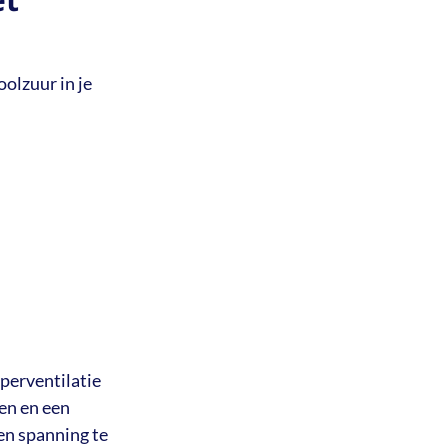
oolzuur in je
perventilatie
en en een
en spanning te