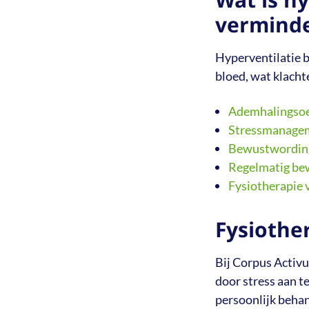
vermind
Hyperventilatie b
bloed, wat klacht
Ademhalingso
Stressmanage
Bewustwording
Regelmatig b
Fysiotherapie 
Fysiother
Bij Corpus Activu
door stress aan 
persoonlijk behan