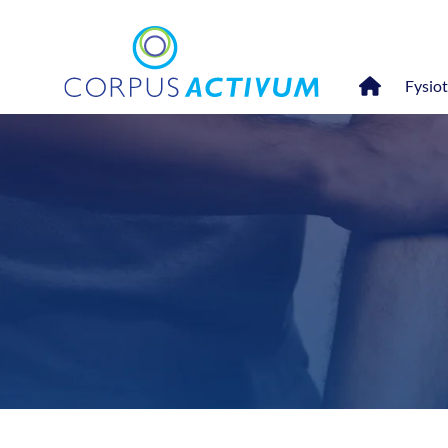
Fysio
Artrose
Diabetes
Fascia therapie
Handfysiotherapie
Hart- en vaataandoen
Hoofdpijn
Nek- en rugklachten
Psychosomatische fys