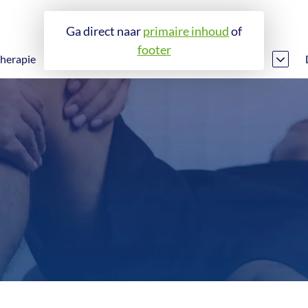
Ga direct naar
primaire inhoud
of
footer
therapie
Revalidatie
Fitness en leefstijl
Longrevalidatie
Fitness en leefstijl
Nieuwe knie of heup
EGYM
Voorste kruisbandrevalidatie
Inloggen abonnees
Hartrevalidatie
Fysiotraining en lessen
ingen
Claudicatio Intermittens
Herstel na kanker
iotherapie