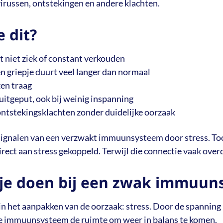
irussen, ontstekingen en andere klachten.
 dit?
t niet ziek of constant verkouden
en griepje duurt veel langer dan normaal
en traag
l uitgeput, ook bij weinig inspanning
ontstekingsklachten zonder duidelijke oorzaak
l signalen van een verzwakt immuunsysteem door stress. T
rect aan stress gekoppeld. Terwijl die connectie vaak overdu
je doen bij een zwak immuun
in het aanpakken van de oorzaak: stress. Door de spanning in
 je immuunsysteem de ruimte om weer in balans te komen.