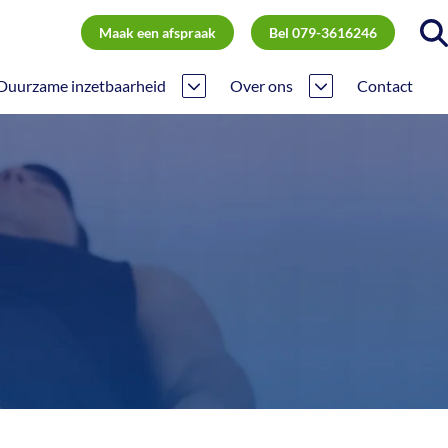
Maak een afspraak
Bel 079-3616246
Duurzame inzetbaarheid
Over ons
Contact
Inzetbaarheid PMO
Ons team
Preventie
Missie
Verzuim
Partners
Nieuws
Bereikbaarheid
Informatie