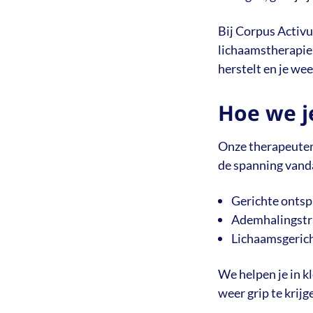
Bij Corpus Activu
lichaamstherapie.
herstelt en je wee
Hoe we j
Onze therapeuten
de spanning vanda
Gerichte onts
Ademhalingstr
Lichaamsgericht
We helpen je in k
weer grip te krijg