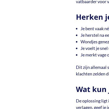
vatbaarder voor v
Herken je
Je bent vaak né
Je herstel na e
Wondjes genez
Je voelt je sne
Je merkt vage 
Dit zijn allemaa
klachten zelden di
Wat kun 
De oplossing ligt 
verlagen, geef je