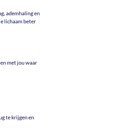
ng, ademhaling en
je lichaam beter
men met jou waar
g te krijgen en