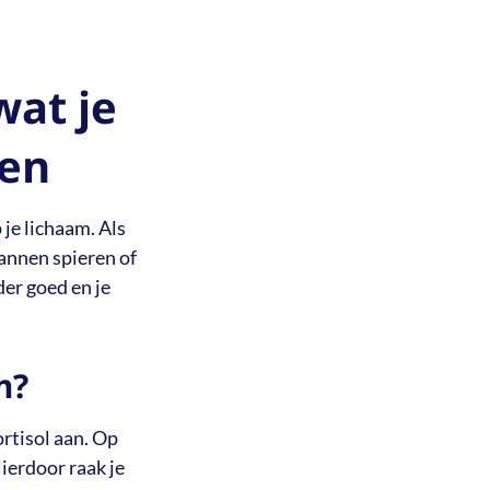
wat je
len
 je lichaam. Als
pannen spieren of
er goed en je
m?
rtisol aan. Op
ierdoor raak je