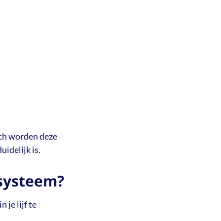
och worden deze
idelijk is.
systeem?
 je lijf te