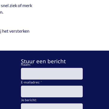
 snel ziek of merk
n.
j het versterken
Stuur een bericht
Naam:
*
E-mailadres:
*
Je bericht: