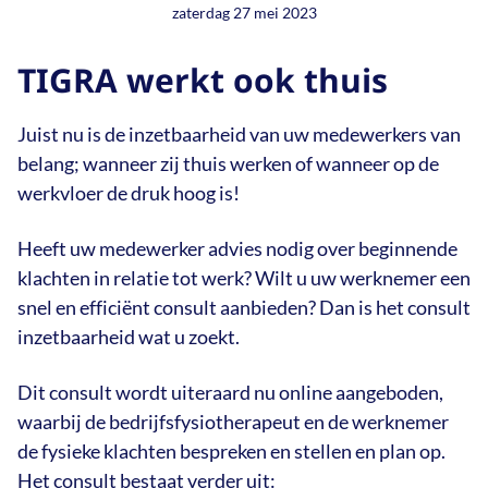
Hartrevalidatie
zaterdag 27 mei 2023
Inloggen abonnees
Contact
Preventie
Ons team
Hoofdpijn
Claudicatio Intermittens
Fysiotraining en lessen
TIGRA werkt ook thuis
Verzuim
Missie
Nek- en rugklachten
Herstel na kanker
Zoeken
Partners
Psychosomatische fysiotherapie
Juist nu is de inzetbaarheid van uw medewerkers van
belang; wanneer zij thuis werken of wanneer op de
Nieuws
Schouderpijn
werkvloer de druk hoog is!
Bereikbaarheid
Stress en pijn
Heeft uw medewerker advies nodig over beginnende
Informatie
klachten in relatie tot werk? Wilt u uw werknemer een
snel en efficiënt consult aanbieden? Dan is het consult
inzetbaarheid wat u zoekt.
Dit consult wordt uiteraard nu online aangeboden,
waarbij de bedrijfsfysiotherapeut en de werknemer
de fysieke klachten bespreken en stellen en plan op.
Het consult bestaat verder uit: