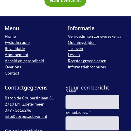
Naar overzicht
Menu
Informatie
Home
Vergoedingen zorgverzekeraar
Fysiotherapie
Openingstijden
Revalidatie
Tarieven
Abonnement
Lessen
Arbeid en gezondheid
Rooster groepslessen
Over ons
Informatiebrochures
Contact
Contactgegevens
Stuur een bericht
Naam:
*
Baron de Coubertinlaan 31
2719 EN, Zoetermeer
079 - 3616246
E-mailadres:
*
info@corpusactivum.nl